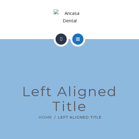
SMILE GALLERY
GALLERY
NEWS
HOME
CONTACT
WHO WE ARE
SMILE GALLERY
Left Aligned
GALLERY
Title
NEWS
HOME
LEFT ALIGNED TITLE
CONTACT